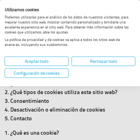
Página
Buscar
Menï¿½
B
Utilizamos cookies
en
principal
web
Podemos utilizarlas para el análisis de los datos de nuestros visitantes, para
ENAIRE
mejorar nuestro sitio web, mostrar contenido personalizado y brindarle una
de
e
Estás
excelente experiencia en el sitio web. Para obtener más información sobre las
Política de cookies
de
Enaire
cookies que utilizamos, abre los ajustes.
en:
La política de privacidad y de cookies se aplica a todos los sitios web de
Enaire
enaire.es, incluyendo sus subdominios.
E
Política de cookies
Aceptar todo
Rechazar todo
Índice
Configuración de cookies
1. ¿Qué es una cookie?
2. ¿Qué tipos de cookies utiliza este sitio web?
3. Consentimiento
4. Desactivación o eliminación de cookies
5. Contacto
1. ¿Qué es una cookie?