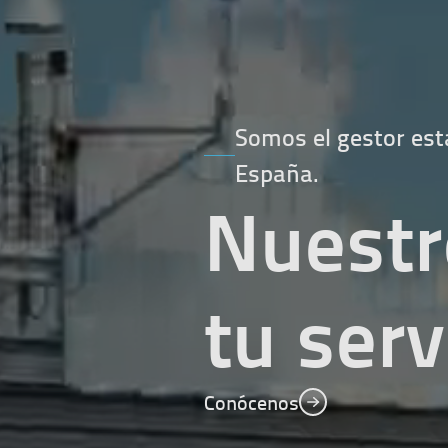
Somos el gestor est
España.
Nuestr
tu serv
Conócenos