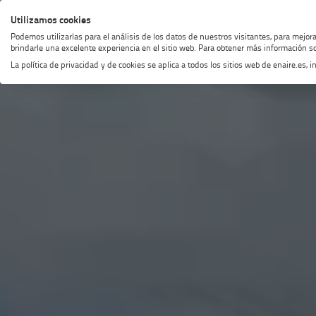
Saltar
Saltar
Saltar
Activar
Utilizamos cookies
MENÚ
BUSCAR
al
al
al
alto
Podemos utilizarlas para el análisis de los datos de nuestros visitantes, para mejor
menú
contenido
footer
contraste
brindarle una excelente experiencia en el sitio web. Para obtener más información so
La política de privacidad y de cookies se aplica a todos los sitios web de enaire.es