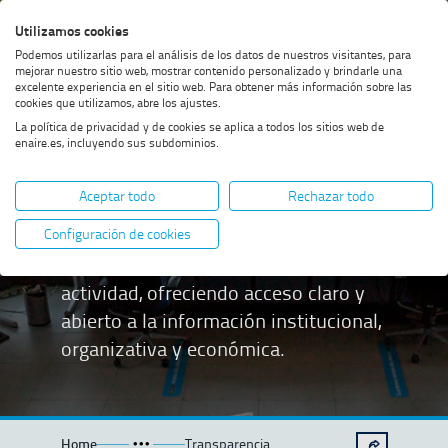
Saltar
Saltar
Saltar
Activar
Utilizamos cookies
Bus
al
al
al
alto
Bus
Podemos utilizarlas para el análisis de los datos de nuestros visitantes, para
menú
contenido
footer
contraste
mejorar nuestro sitio web, mostrar contenido personalizado y brindarle una
excelente experiencia en el sitio web. Para obtener más información sobre las
cookies que utilizamos, abre los ajustes.
La política de privacidad y de cookies se aplica a todos los sitios web de
enaire.es, incluyendo sus subdominios.
Transparencia
Aceptar todo
Rechazar todo
Promovemos la transparencia como
Configuración de cookies
principio fundamental de nuestra
actividad, ofreciendo acceso claro y
abierto a la información institucional,
organizativa y económica.
Home
Transparencia