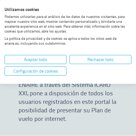
Saltar
Saltar
Saltar
Activar
Utilizamos cookies
Bus
al
al
al
alto
Bus
Podemos utilizarlas para el análisis de los datos de nuestros visitantes, para
menú
contenido
footer
contraste
mejorar nuestro sitio web, mostrar contenido personalizado y brindarle una
excelente experiencia en el sitio web. Para obtener más información sobre las
Home
Presenta tu plan de vuelo
MOSTRAR OPCIONES DEL CAMINO DE MIGAS
cookies que utilizamos, abre los ajustes.
online
La política de privacidad y de cookies se aplica a todos los sitios web de
enaire.es, incluyendo sus subdominios.
Presenta tu plan
Aceptar todo
Rechazar todo
de vuelo online
Configuración de cookies
ENAIRE a través del Sistema ICARO
XXI, pone a disposición de todos los
usuarios registrados en este portal la
posibilidad de presentar su Plan de
vuelo por internet.