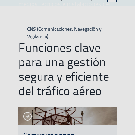
MOSTRAR OPCIONES DEL CAMINO DE MIGAS
medios técnicos e instalaciones del
Navegación y Vigilancia)
sistema de navegación aérea en
apoyo a la operación de aeronaves.
CNS (Comunicaciones, Navegación y
Vigilancia)
Funciones clave
para una gestión
segura y eficiente
del tráfico aéreo
Ver más
Ver más
Comunicaciones