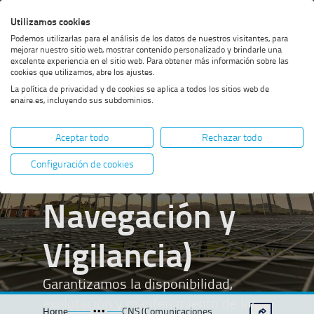
Saltar
Saltar
Saltar
Activar
Utilizamos cookies
Bus
al
al
al
alto
Bus
Podemos utilizarlas para el análisis de los datos de nuestros visitantes, para
menú
contenido
footer
contraste
mejorar nuestro sitio web, mostrar contenido personalizado y brindarle una
excelente experiencia en el sitio web. Para obtener más información sobre las
cookies que utilizamos, abre los ajustes.
La política de privacidad y de cookies se aplica a todos los sitios web de
enaire.es, incluyendo sus subdominios.
CNS
Aceptar todo
Rechazar todo
(Comunicaciones,
Configuración de cookies
Navegación y
Vigilancia)
Garantizamos la disponibilidad,
explotación y mantenimiento de los
Home
CNS (Comunicaciones,