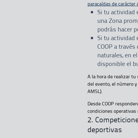
paracaídas de carácter c
Si tu actividad
una Zona promu
podrás hacer p
Si tu actividad
COOP a través 
naturales, en e
disponible el 
A la hora de realizar tu
del evento, el número y 
AMSL).
Desde COOP responderem
condiciones operativas
2. Competicione
deportivas