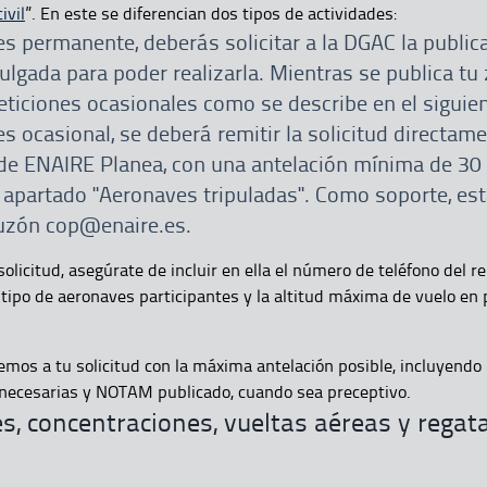
ivil
”. En este se diferencian dos tipos de actividades:
 es permanente, deberás solicitar a la DGAC la public
lgada para poder realizarla. Mientras se publica tu
eticiones ocasionales como se describe en el siguie
 es ocasional, se deberá remitir la solicitud directame
de ENAIRE Planea, con una antelación mínima de 30 
l apartado "Aeronaves tripuladas". Como soporte, es
buzón cop@enaire.es.
 solicitud, asegúrate de incluir en ella el número de teléfono del 
tipo de aeronaves participantes y la altitud máxima de vuelo en p
os a tu solicitud con la máxima antelación posible, incluyendo 
 necesarias y NOTAM publicado, cuando sea preceptivo.
s, concentraciones, vueltas aéreas y regat