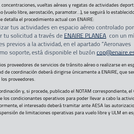
 concentraciones, vueltas aéreas y regatas de actividades deport
 (vuelo libre, aerostación, paramotor…), se seguirá lo establecido
se detalla el procedimiento actual con ENAIRE:
izar tus actividades en espacio aéreo controlado po
r tu solicitud a través de
ENAIRE PLANEA
con un mí
es previos a la actividad, en el apartado “Aeronaves
omo soporte, está disponible el buzón
cop@enaire.e
rios proveedores de servicios de tránsito aéreo o realizarse en es
itud de coordinación deberá dirigirse únicamente a ENAIRE, que se
e los proveedores.
oordinación y, si procede, publicado el NOTAM correspondiente, e
e los condicionantes operativos para poder llevar a cabo la activ
ormente, el interesado deberá tramitar ante AESA las autorizaci
spensión de limitaciones operativas para vuelo libre y ULM en es