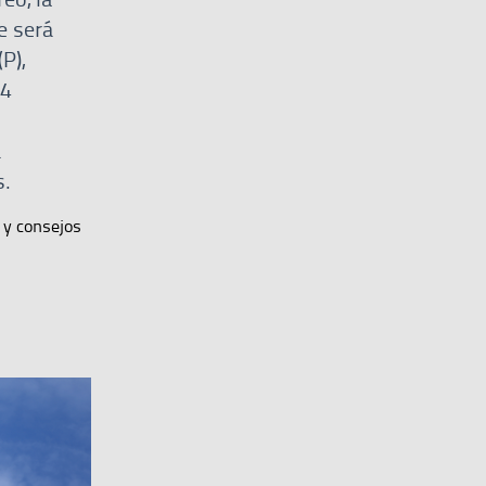
e será
P),
24
á
s.
 y consejos