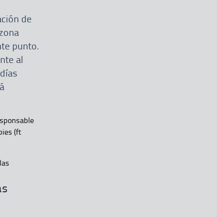
ación de
 zona
nte punto.
nte al
días
tá
responsable
ies (ft
las
as