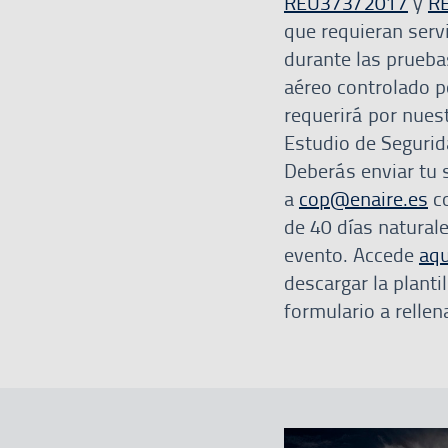
REU373/2017
y
R
que requieran serv
durante las prueba
aéreo controlado p
requerirá por nues
Estudio de Segurid
Deberás enviar tu s
a
cop@enaire.es
c
de 40 días naturale
evento. Accede
aqu
descargar la plantil
formulario a rellen