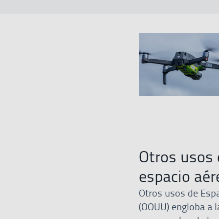
Otros usos 
espacio aér
Otros usos de Esp
(OOUU) engloba a l