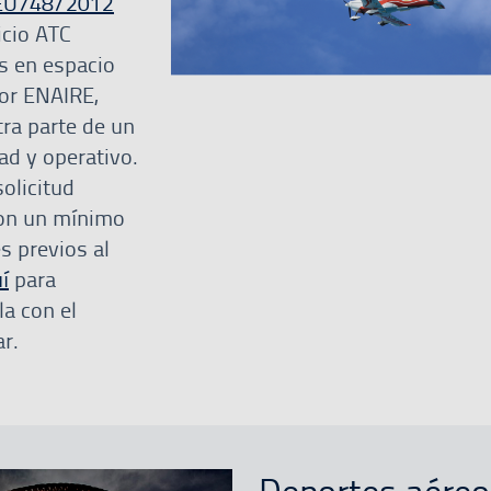
EU748/2012
icio ATC
s en espacio
or ENAIRE,
tra parte de un
ad y operativo.
olicitud
on un mínimo
s previos al
í
para
la con el
ar.
Deportes aéreo