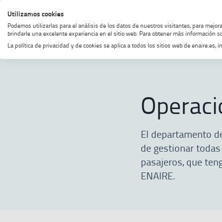
Saltar
Saltar
Saltar
Activar
Utilizamos cookies
MENÚ
BUSCAR
al
al
al
alto
Podemos utilizarlas para el análisis de los datos de nuestros visitantes, para mejor
menú
contenido
footer
contraste
brindarle una excelente experiencia en el sitio web. Para obtener más información so
La política de privacidad y de cookies se aplica a todos los sitios web de enaire.es
Home
Operaciones no est
MOSTRAR OPCIONES DEL CAMINO
Operaci
El departamento de
de gestionar todas 
pasajeros, que ten
ENAIRE.