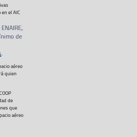
ivas
 en el AIC
r ENAIRE,
nimo de
s
.
pacio aéreo
rá quien
l COOP
idad de
ones que
pacio aéreo