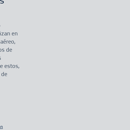
n
o
izan en
aéreo,
os de
s
e estos,
 de
en