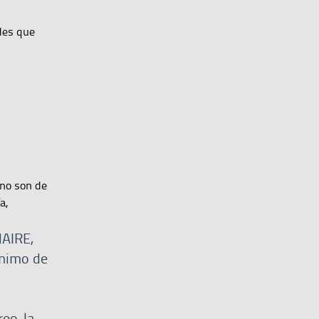
ades que
 no son de
a,
NAIRE,
nimo de
eo, la