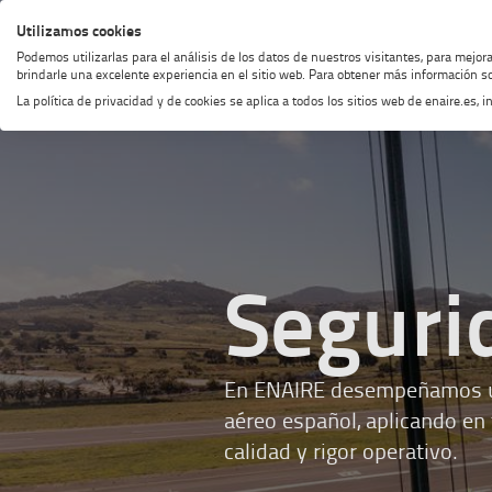
Saltar
Saltar
Saltar
Activar
Utilizamos cookies
MENÚ
BUSCAR
al
al
al
alto
Podemos utilizarlas para el análisis de los datos de nuestros visitantes, para mejor
menú
contenido
footer
contraste
brindarle una excelente experiencia en el sitio web. Para obtener más información so
La política de privacidad y de cookies se aplica a todos los sitios web de enaire.es
Seguri
En ENAIRE desempeñamos un 
aéreo español, aplicando e
calidad y rigor operativo.