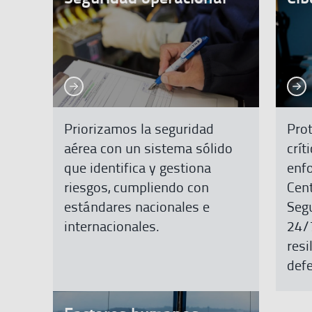
Ver más
Ver 
Ver más
Ver más
Priorizamos la seguridad
Prot
aérea con un sistema sólido
crít
que identifica y gestiona
enfo
riesgos, cumpliendo con
Cen
estándares nacionales e
Seg
internacionales.
24/7
resi
def