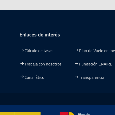
de página
Enlaces de interés
Cálculo de tasas
Plan de Vuelo online
Trabaja con nosotros
Fundación ENAIRE
Canal Ético
Transparencia
entana
nueva ventana
na nueva ventana
re en una nueva ventana
mación y Resiliencia, abre en ventana nueva