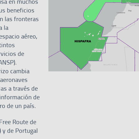
usa en muchos
us beneficios
n las fronteras
a la
espacio aéreo,
tintos
vicios de
ANSP).
rizo cambia
s aeronaves
das a través de
 información de
ro de un país.
Free Route de
 y de Portugal