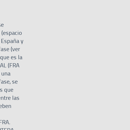
se
(espacio
e España y
fase (ver
que es la
AL (FRA
r una
fase, se
os que
ntre las
deben
 FRA.