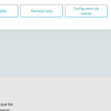
Configuración de
ES
EN
SEDE ELECTRÓNICA
 todo
Rechazar todo
Abre en nueva ventana
cookies
Compartir
 que los
apenas