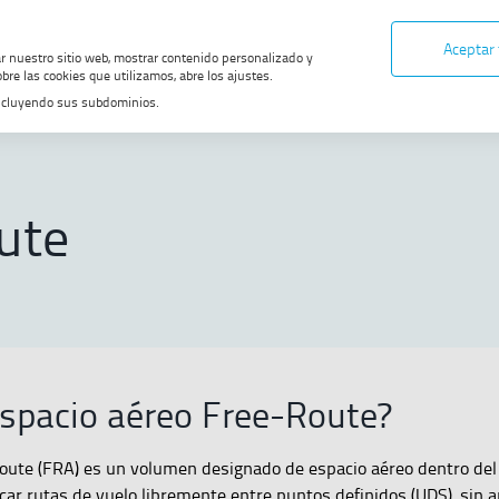
Aceptar
ar nuestro sitio web, mostrar contenido personalizado y
bre las cookies que utilizamos, abre los ajustes.
, incluyendo sus subdominios.
 DE MIGAS
ute
espacio aéreo Free-Route?
Route (FRA) es un volumen designado de espacio aéreo dentro del
car rutas de vuelo libremente entre puntos definidos (UDS), sin 