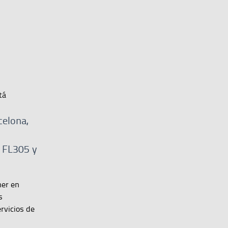
tá
celona,
o FL305 y
ner en
s
rvicios de