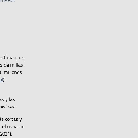
RTFRA
 estima que,
s de millas
00 millones
ol
).
as y las
restres.
s cortas y
 el usuario
2021).