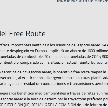
IMAGEN: Carta de ESPO
del Free Route
 ofrece importantes ventajas a los usuarios del espacio aéreo. Se
ente desplegado en Europa, implicará un ahorro de 1000 millone
 toneladas de combustible, 20 millones de toneladas de CO2 y 50
ombustible, comparado con la situación actual (fuente:
Eurocontr
 servicios de navegación aérea, la operativa free route mejora la
rayectorias, al existir menos divergencia entre las rutas planificad
sminuye la necesidad de coordinaciones y transmisiones aeroter
mejora los beneficios medioambientales a través de rutas aún má
espacio aéreo a la hora de determinar la trayectoria preferida por
E EJECUCIÓN (UE) 2021/116 DE LA COMISIÓN de 1 de febrero de 