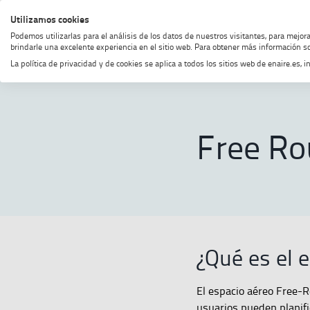
Saltar
Saltar
Saltar
Activar
Utilizamos cookies
MENÚ
BUSCAR
al
al
al
alto
Podemos utilizarlas para el análisis de los datos de nuestros visitantes, para mejor
menú
contenido
footer
contraste
brindarle una excelente experiencia en el sitio web. Para obtener más información so
La política de privacidad y de cookies se aplica a todos los sitios web de enaire.es
Home
Free Route
MOSTRAR OPCIONES DEL CAMINO
Free Ro
¿Qué es el 
El espacio aéreo Free-
usuarios pueden planifi