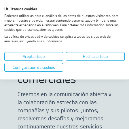
Saltar
Saltar
Saltar
Activar
Utilizamos cookies
Bus
al
al
al
alto
Bus
Podemos utilizarlas para el análisis de los datos de nuestros visitantes, para
menú
contenido
footer
contraste
mejorar nuestro sitio web, mostrar contenido personalizado y brindarle una
excelente experiencia en el sitio web. Para obtener más información sobre las
Home
Compañías aéreas y pilotos
MOSTRAR OPCIONES DEL CAMINO DE MIGAS
cookies que utilizamos, abre los ajustes.
comerciales
La política de privacidad y de cookies se aplica a todos los sitios web de
enaire.es, incluyendo sus subdominios.
Compañías aéreas
Aceptar todo
Rechazar todo
y pilotos
Configuración de cookies
comerciales
Creemos en la comunicación abierta y
la colaboración estrecha con las
compañías y sus pilotos. Juntos,
resolvemos desafíos y mejoramos
continuamente nuestros servicios