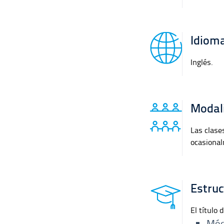
Idiom
Inglés.
Modal
Las clase
ocasional
Estruc
El título 
Mód