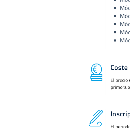
Módu
Mód
Mód
Módu
Mód
Coste
El precio 
primera e
Inscri
El period