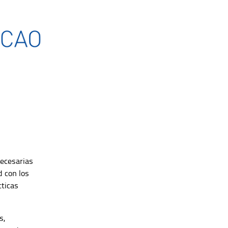
necesarias
d con los
cticas
s,