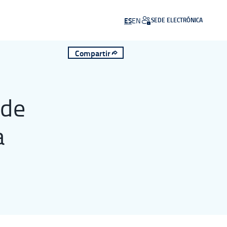
ES
EN
SEDE ELECTRÓNICA
Abre en nueva ventana
Compartir
 de
a