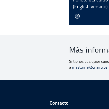
(English version)
Más inform
Si tienes cualquier con
a
masterna@enaire.es
Ir a Inicio del Pie 
Contacto