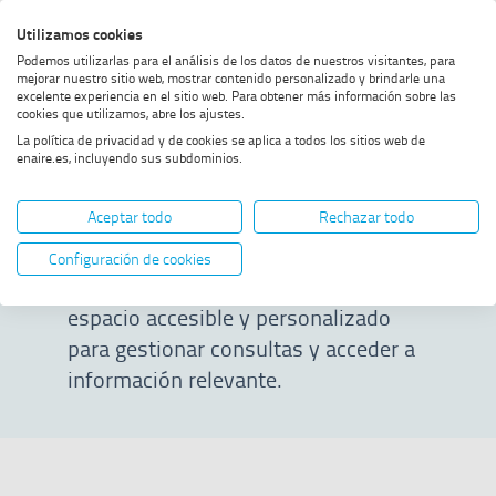
Saltar
Saltar
Saltar
Activar
Utilizamos cookies
Bus
al
al
al
alto
Bus
Podemos utilizarlas para el análisis de los datos de nuestros visitantes, para
menú
contenido
footer
contraste
mejorar nuestro sitio web, mostrar contenido personalizado y brindarle una
excelente experiencia en el sitio web. Para obtener más información sobre las
Home
Portal del Cliente
MOSTRAR OPCIONES DEL CAMINO DE MIGAS
cookies que utilizamos, abre los ajustes.
La política de privacidad y de cookies se aplica a todos los sitios web de
enaire.es, incluyendo sus subdominios.
Portal del Cliente
Aceptar todo
Rechazar todo
Queremos facilitar la comunicación
Configuración de cookies
con nuestros clientes, ofreciendo un
espacio accesible y personalizado
para gestionar consultas y acceder a
información relevante.