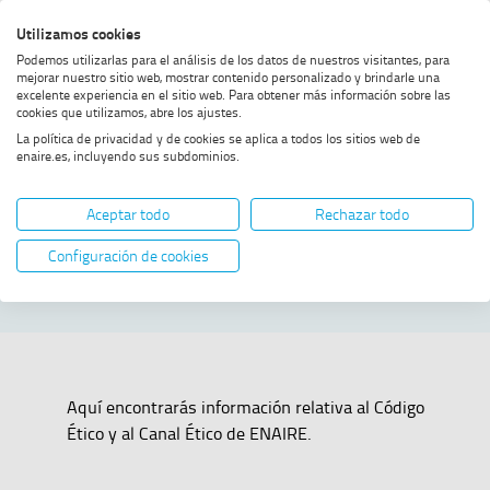
Saltar
Saltar
Saltar
Activar
Utilizamos cookies
Bus
al
al
al
alto
Bus
Podemos utilizarlas para el análisis de los datos de nuestros visitantes, para
menú
contenido
footer
contraste
mejorar nuestro sitio web, mostrar contenido personalizado y brindarle una
excelente experiencia en el sitio web. Para obtener más información sobre las
Home
Código Ético y Canal Ético
MOSTRAR OPCIONES DEL CAMINO DE MIGAS
cookies que utilizamos, abre los ajustes.
La política de privacidad y de cookies se aplica a todos los sitios web de
enaire.es, incluyendo sus subdominios.
Código Ético y
Aceptar todo
Rechazar todo
Canal Ético
Configuración de cookies
Aquí encontrarás información relativa al Código
Ético y al Canal Ético de ENAIRE.