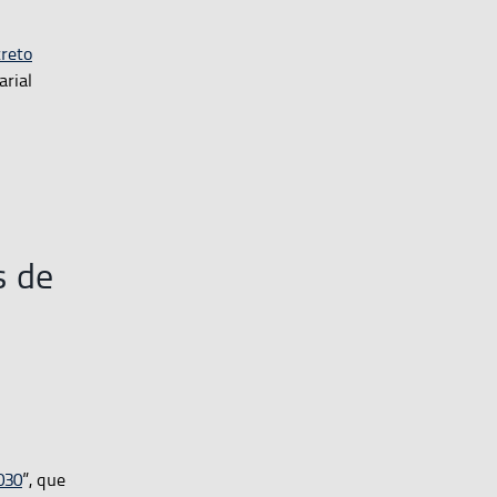
reto
arial
s de
030
”, que