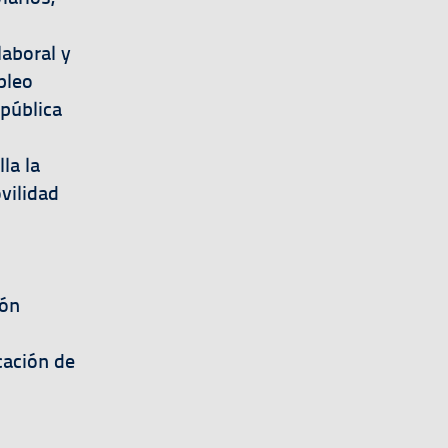
laboral y
pleo
pública
la la
vilidad
ión
cación de