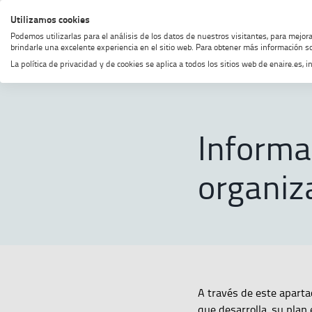
Saltar
Saltar
Saltar
Activar
Utilizamos cookies
MENÚ
BUSCAR
al
al
al
alto
Podemos utilizarlas para el análisis de los datos de nuestros visitantes, para mejor
menú
contenido
footer
contraste
brindarle una excelente experiencia en el sitio web. Para obtener más información so
La política de privacidad y de cookies se aplica a todos los sitios web de enaire.es
Home
ENAIRE
ENAIRE corpora
Informac
organiza
A través de este aparta
que desarrolla, su plan 