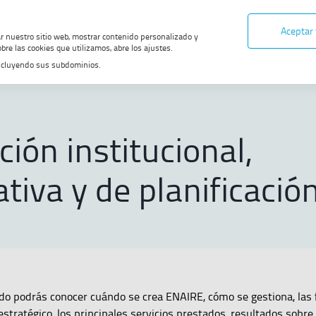
Aceptar
ar nuestro sitio web, mostrar contenido personalizado y
bre las cookies que utilizamos, abre los ajustes.
, incluyendo sus subdominios.
tivo
Transparencia
Información institucional, organizativa y de plan
ión institucional,
tiva y de planificació
do podrás conocer cuándo se crea ENAIRE, cómo se gestiona, las
estratégico, los principales servicios prestados, resultados sobre 