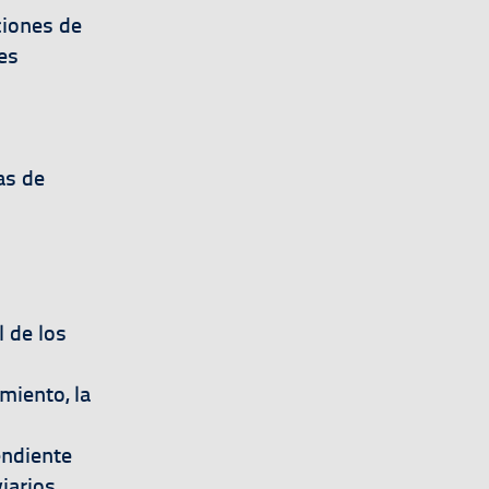
ciones de
es
as de
l de los
miento, la
endiente
iarios,