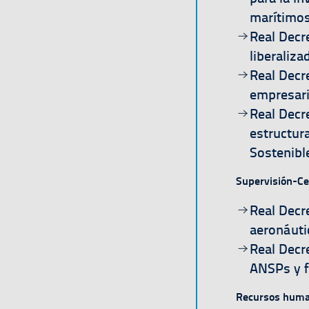
marítimos 
Ir a la págin
Real Decr
liberaliza
Ir a la págin
Real Decr
empresari
Ir a la págin
Real Decr
estructur
Sostenibl
Supervisión-Cer
Ir a la págin
Real Decr
aeronáuti
Ir a la págin
Real Decr
ANSPs y f
Recursos hum