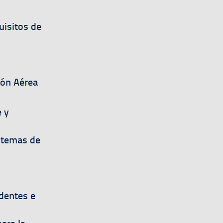
uisitos de
ión Aérea
e y
istemas de
identes e