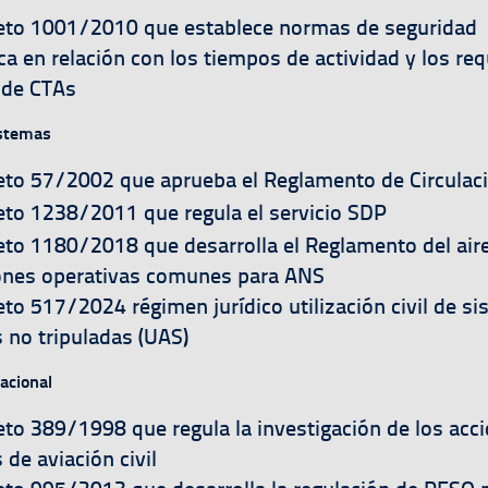
a
eto 1001/2010 que establece normas de seguridad
a en relación con los tiempos de actividad y los req
 de CTAs
istemas
a
eto 57/2002 que aprueba el Reglamento de Circulac
a
eto 1238/2011 que regula el servicio SDP
a
eto 1180/2018 que desarrolla el Reglamento del air
ones operativas comunes para ANS
a
eto 517/2024 régimen jurídico utilización civil de s
 no tripuladas (UAS)
acional
a
eto 389/1998 que regula la investigación de los acc
 de aviación civil
a