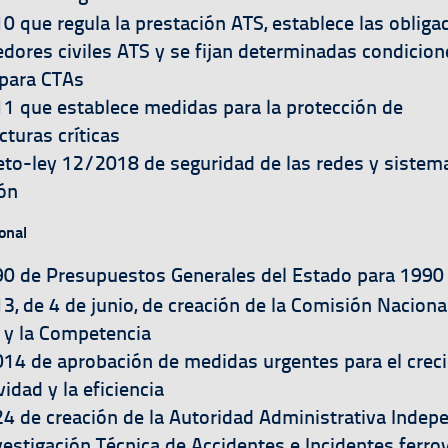
a
0 que regula la prestación ATS, establece las obliga
edores civiles ATS y se fijan determinadas condicion
 para CTAs
a
1 que establece medidas para la protección de
cturas críticas
a
eto-ley 12/2018 de seguridad de las redes y sistem
ón
onal
a
0 de Presupuestos Generales del Estado para 1990
a
3, de 4 de junio, de creación de la Comisión Naciona
y la Competencia
a
14 de aprobación de medidas urgentes para el creci
idad y la eficiencia
a
4 de creación de la Autoridad Administrativa Indep
vestigación Técnica de Accidentes e Incidentes ferrov