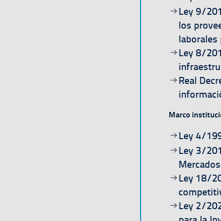
Ir a la págin
Ley 9/201
los prove
laborales
Ir a la págin
Ley 8/201
infraestru
Ir a la págin
Real Decr
informaci
Marco instituci
Ir a la págin
Ley 4/199
Ir a la págin
Ley 3/201
Mercados 
Ir a la págin
Ley 18/20
competitiv
Ir a la págin
Ley 2/202
para la In