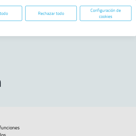
Configuración de
ES
EN
SEDE ELECTRÓNICA
 todo
Rechazar todo
Abre en nueva ventana
cookies
Compartir
ificación
n
 funciones
los