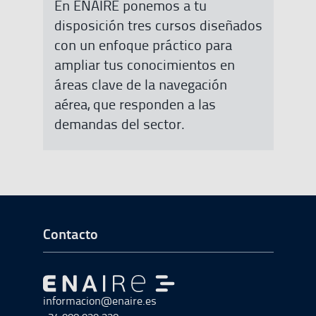
En ENAIRE ponemos a tu
disposición tres cursos diseñados
con un enfoque práctico para
ampliar tus conocimientos en
áreas clave de la navegación
aérea, que responden a las
demandas del sector.
Ir a Inicio del Pie de página
Contacto
Ir a Ir al inicio
informacion@enaire.es