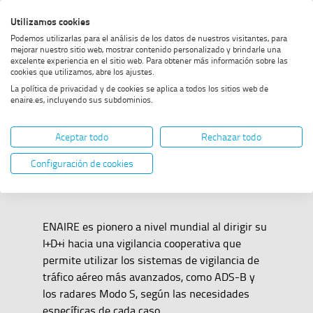
Saltar
Saltar
Saltar
Activar
Utilizamos cookies
Bus
al
al
al
alto
Bus
Podemos utilizarlas para el análisis de los datos de nuestros visitantes, para
menú
contenido
footer
contraste
mejorar nuestro sitio web, mostrar contenido personalizado y brindarle una
excelente experiencia en el sitio web. Para obtener más información sobre las
Home
Vigilancia
MOSTRAR OPCIONES DEL CAMINO DE MIGAS
cookies que utilizamos, abre los ajustes.
La política de privacidad y de cookies se aplica a todos los sitios web de
enaire.es, incluyendo sus subdominios.
Vigilancia
Aceptar todo
Rechazar todo
Configuración de cookies
ENAIRE es pionero a nivel mundial al dirigir su
I+D+i hacia una vigilancia cooperativa que
permite utilizar los sistemas de vigilancia de
tráfico aéreo más avanzados, como ADS-B y
los radares Modo S, según las necesidades
específicas de cada caso.