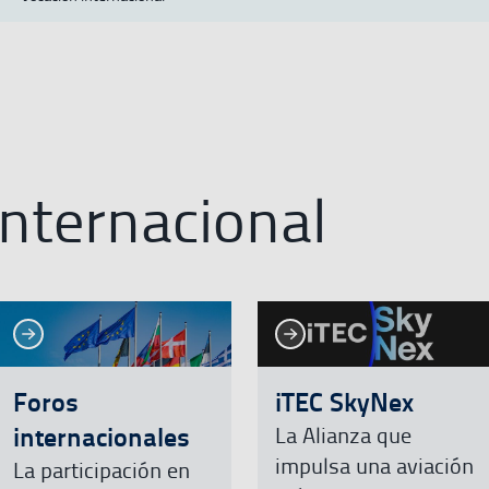
internacional
Ver más
Ver más
ás
Ver más
V
Foros
iTEC SkyNex
internacionales
La Alianza que
impulsa una aviación
La participación en