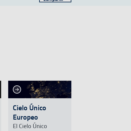
Ver más
er más
Cielo Único
Europeo
El Cielo Único