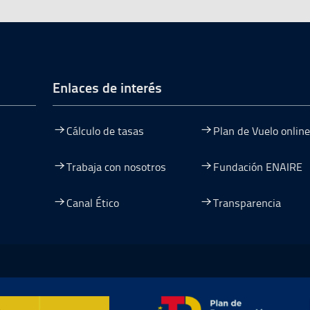
de página
Enlaces de interés
Cálculo de tasas
Plan de Vuelo online
Trabaja con nosotros
Fundación ENAIRE
Canal Ético
Transparencia
entana
nueva ventana
na nueva ventana
re en una nueva ventana
mación y Resiliencia, abre en ventana nueva