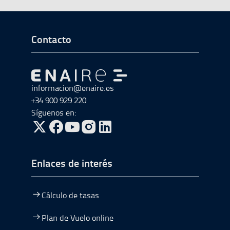
Ir a Inicio del Pie de página
Contacto
Ir a Ir al inicio
informacion@enaire.es
+34 900 929 220
Síguenos en:
ir a Twitter, abre en una nueva ventana
ir a Facebook, abre en una nueva ventana
ir a Youtube, abre en una nueva ventana
ir a Instagram, abre en una nueva vent
Enlaces de interés
Cálculo de tasas
Plan de Vuelo online