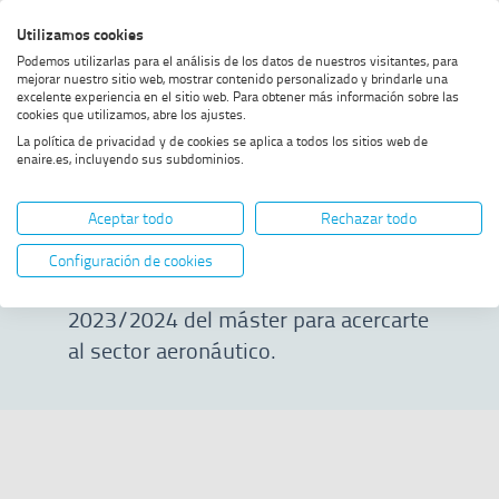
Saltar
Saltar
Saltar
Activar
Utilizamos cookies
Bus
al
al
al
alto
Bus
Podemos utilizarlas para el análisis de los datos de nuestros visitantes, para
menú
contenido
footer
contraste
mejorar nuestro sitio web, mostrar contenido personalizado y brindarle una
excelente experiencia en el sitio web. Para obtener más información sobre las
Home
Masterclass 23/24
MOSTRAR OPCIONES DEL CAMINO DE MIGAS
cookies que utilizamos, abre los ajustes.
La política de privacidad y de cookies se aplica a todos los sitios web de
enaire.es, incluyendo sus subdominios.
Masterclass 23/24
Aceptar todo
Rechazar todo
En esta página podrás visualizar
Configuración de cookies
algunas ponencias de la edición
2023/2024 del máster para acercarte
al sector aeronáutico.