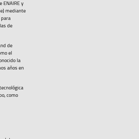
re ENAIRE y
ce) mediante
 para
das de
and de
omo el
onocido la
imos años en
tecnológica
ipo, como