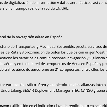
vas de digitalización de información y datos aeronáuticos, así com
rvisión en tiempo real de la red de ENAIRE.
atal de la navegación aérea en España.
erio de Transportes y Movilidad Sostenible, presta servicios de
ases de Ruta y Aproximación de todos los vuelos con origen/desti
stiona los servicios de comunicaciones, navegación y vigilancia
cio aéreo y en toda la red de aeropuertos de Aena en España y pr
l de tráfico aéreo de aeródromo en 21 aeropuertos, entre ellos los
tor europeo de tráfico aéreo y es miembro de las alianzas intern
t Undertaking, SESAR Deployment Manager, iTEC, CANSO y tiene 
ayor calificación en el indicador clave de rendimiento en seguri