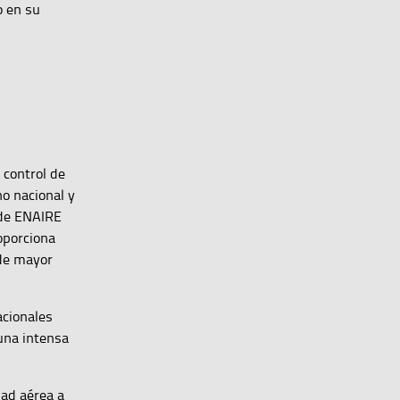
o en su
 control de
no nacional y
 de ENAIRE
oporciona
 de mayor
acionales
una intensa
dad aérea a