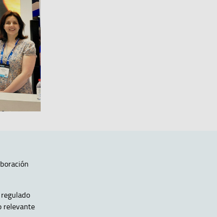
aboración
o regulado
o relevante