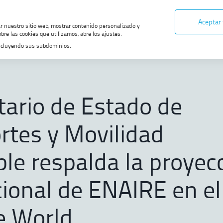
Aceptar
ar nuestro sitio web, mostrar contenido personalizado y
bre las cookies que utilizamos, abre los ajustes.
, incluyendo sus subdominios.
ado de Transportes y Movilidad Sostenible respalda la proyección internacio
 DE MIGAS
tario de Estado de
rtes y Movilidad
ble respalda la proyec
cional de ENAIRE en el
e World