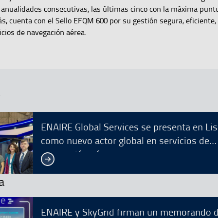
 anualidades consecutivas, las últimas cinco con la máxima punt
s, cuenta con el Sello EFQM 600 por su gestión segura, eficiente
vicios de navegación aérea.
r
ENAIRE Global Services se presenta en Li
como nuevo actor global en servicios de
navegación aérea
Ver más
a
ENAIRE y SkyGrid firman un memorando 