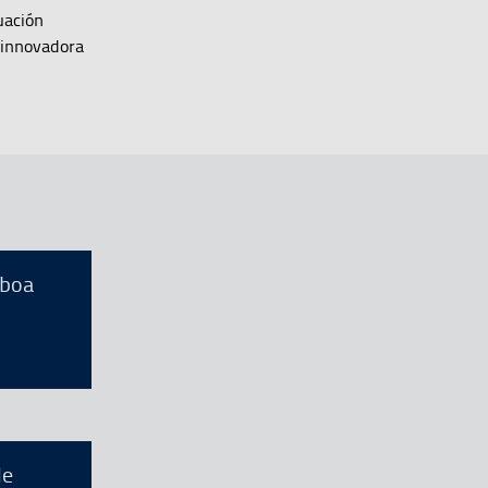
uación
, innovadora
sboa
de