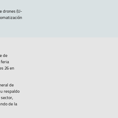
e drones (U-
utomatización
te de
feria
es 26 en
neral de
su respaldo
sector,
undo de la