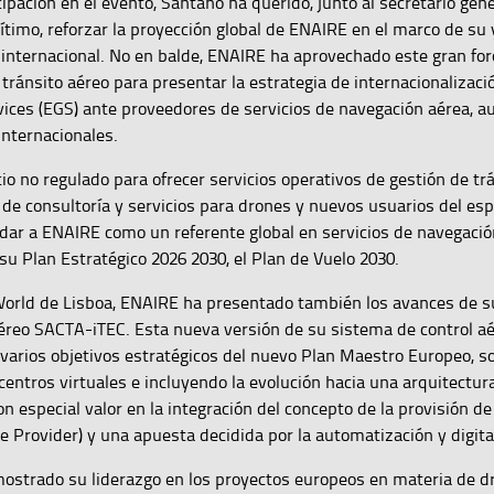
ipación en el evento, Santano ha querido, junto al secretario gene
timo, reforzar la proyección global de ENAIRE en el marco de su 
 internacional. No en balde, ENAIRE ha aprovechado este gran fo
 tránsito aéreo para presentar la estrategia de internacionalizaci
rvices (EGS) ante proveedores de servicios de navegación aérea, a
internacionales.
io no regulado para ofrecer servicios operativos de gestión de trá
y de consultoría y servicios para drones y nuevos usuarios del esp
idar a ENAIRE como un referente global en servicios de navegació
su Plan Estratégico 2026 2030, el Plan de Vuelo 2030.
 World de Lisboa, ENAIRE ha presentado también los avances de 
aéreo SACTA-iTEC. Esta nueva versión de su sistema de control a
varios objetivos estratégicos del nuevo Plan Maestro Europeo, 
entros virtuales e incluyendo la evolución hacia una arquitectu
on especial valor en la integración del concepto de la provisión 
 Provider) y una apuesta decidida por la automatización y digita
strado su liderazgo en los proyectos europeos en materia de d