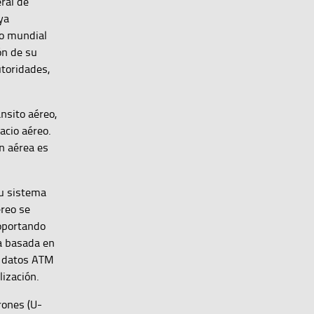
ral de
ya
ro mundial
ón de su
utoridades,
nsito aéreo,
acio aéreo.
n aérea es
su sistema
éreo se
soportando
ra basada en
de datos ATM
lización.
rones (U-