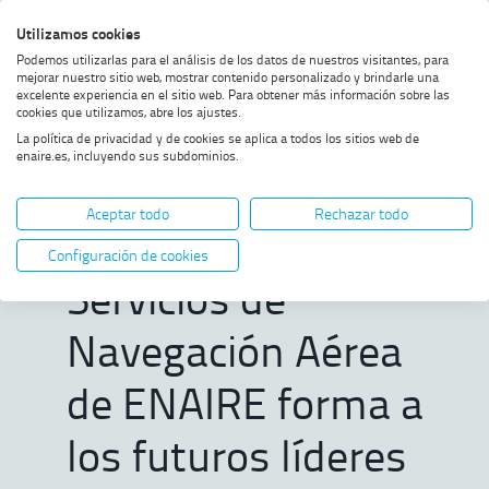
Saltar
Saltar
Saltar
Activar
Utilizamos cookies
Bus
al
al
al
alto
Bus
Podemos utilizarlas para el análisis de los datos de nuestros visitantes, para
menú
contenido
footer
contraste
mejorar nuestro sitio web, mostrar contenido personalizado y brindarle una
excelente experiencia en el sitio web. Para obtener más información sobre las
Home
El Máster en Gestión de
MOSTRAR OPCIONES DEL CAMINO DE MIGAS
cookies que utilizamos, abre los ajustes.
Servicios de Navegación Aérea
La política de privacidad y de cookies se aplica a todos los sitios web de
de ENAIRE forma a los futuros
enaire.es, incluyendo sus subdominios.
líderes del sector de la aviación
El Máster en
Aceptar todo
Rechazar todo
Gestión de
Configuración de cookies
Servicios de
Navegación Aérea
de ENAIRE forma a
los futuros líderes