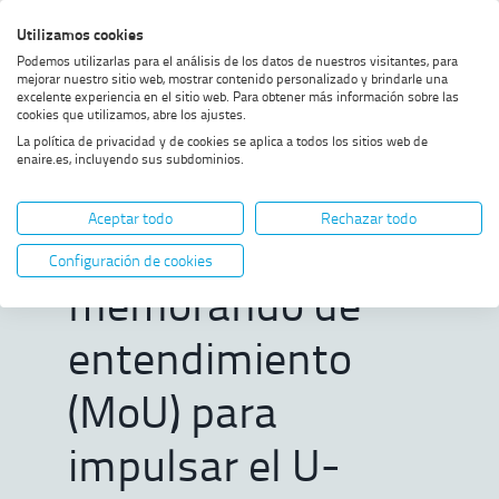
Saltar
Saltar
Saltar
Activar
Utilizamos cookies
Bus
al
al
al
alto
Bus
Podemos utilizarlas para el análisis de los datos de nuestros visitantes, para
menú
contenido
footer
contraste
mejorar nuestro sitio web, mostrar contenido personalizado y brindarle una
excelente experiencia en el sitio web. Para obtener más información sobre las
Home
ENAIRE y SkyGrid firman un
MOSTRAR OPCIONES DEL CAMINO DE MIGAS
cookies que utilizamos, abre los ajustes.
memorando de entendimiento
La política de privacidad y de cookies se aplica a todos los sitios web de
(MoU) para impulsar el U-space
enaire.es, incluyendo sus subdominios.
y la Movilidad Aérea Innovadora
ENAIRE y SkyGrid
en España
Aceptar todo
Rechazar todo
firman un
Configuración de cookies
memorando de
entendimiento
(MoU) para
impulsar el U-