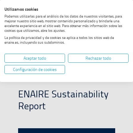
Skip
Skip
Skip
Enable
Utilizamos cookies
Sea
to
to
to
high
Sea
Podemos utilizarlas para el análisis de los datos de nuestros visitantes, para
menu
content
footer
contrast
mejorar nuestro sitio web, mostrar contenido personalizado y brindarle una
excelente experiencia en el sitio web. Para obtener más información sobre las
Home
Memoria
SHOW BREADCRUMB TRAIL OPTIONS
cookies que utilizamos, abre los ajustes.
La política de privacidad y de cookies se aplica a todos los sitios web de
enaire.es, incluyendo sus subdominios.
Memoria
Aceptar todo
Rechazar todo
Configuración de cookies
ENAIRE Sustainability
Report