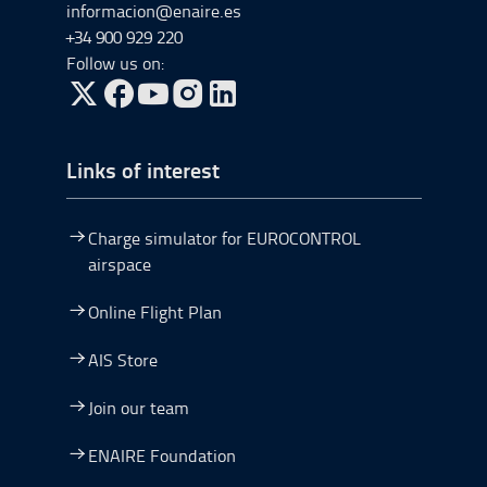
informacion@enaire.es
+34 900 929 220
Follow us on:
Go to Twitter, open in a new window.
Go to Facebook, open in a new window.
Go to YouTube, open in a new window.
Go to Instagram, open in a new window.
Links of interest
Charge simulator for EUROCONTROL
airspace
Online Flight Plan
AIS Store
Join our team
ENAIRE Foundation