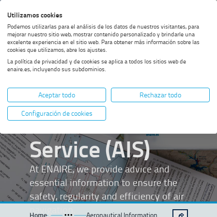
Skip
Skip
Skip
Enable
Utilizamos cookies
Sea
to
to
to
high
Sea
Podemos utilizarlas para el análisis de los datos de nuestros visitantes, para
menu
content
footer
contrast
mejorar nuestro sitio web, mostrar contenido personalizado y brindarle una
excelente experiencia en el sitio web. Para obtener más información sobre las
cookies que utilizamos, abre los ajustes.
La política de privacidad y de cookies se aplica a todos los sitios web de
enaire.es, incluyendo sus subdominios.
Aeronautical
Aceptar todo
Rechazar todo
Information
Configuración de cookies
Service (AIS)
At ENAIRE, we provide advice and
essential information to ensure the
safety, regularity and efficiency of air
navigation.
Home
Aeronautical Information