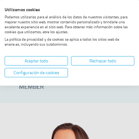
Skip
Skip
Skip
Enable
Utilizamos cookies
Sea
to
to
to
high
Sea
Podemos utilizarlas para el análisis de los datos de nuestros visitantes, para
menu
content
footer
contrast
mejorar nuestro sitio web, mostrar contenido personalizado y brindarle una
excelente experiencia en el sitio web. Para obtener más información sobre las
Home
Cristina Tello Blasco
SHOW BREADCRUMB TRAIL OPTIONS
cookies que utilizamos, abre los ajustes.
La política de privacidad y de cookies se aplica a todos los sitios web de
enaire.es, incluyendo sus subdominios.
Cristina Tello
Aceptar todo
Rechazar todo
Blasco
Configuración de cookies
MEMBER