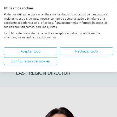
Skip
Skip
Skip
Enable
Utilizamos cookies
Sea
to
to
to
high
Sea
Podemos utilizarlas para el análisis de los datos de nuestros visitantes, para
menu
content
footer
contrast
mejorar nuestro sitio web, mostrar contenido personalizado y brindarle una
excelente experiencia en el sitio web. Para obtener más información sobre las
Home
Inmaculada Prieto Serrano
SHOW BREADCRUMB TRAIL OPTIONS
cookies que utilizamos, abre los ajustes.
La política de privacidad y de cookies se aplica a todos los sitios web de
enaire.es, incluyendo sus subdominios.
Inmaculada Prieto
Aceptar todo
Rechazar todo
Serrano
Configuración de cookies
EAST REGION DIRECTOR