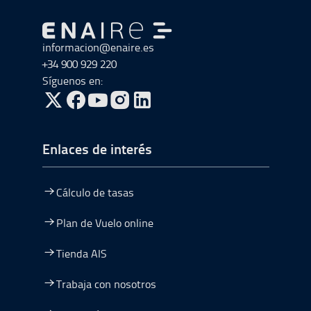
Ir a Ir al inicio
informacion@enaire.es
+34 900 929 220
Síguenos en:
ir a Twitter, abre en una nueva ventana
ir a Facebook, abre en una nueva ventana
ir a Youtube, abre en una nueva ventana
ir a Instagram, abre en una nueva vent
Enlaces de interés
Cálculo de tasas
Plan de Vuelo online
Tienda AIS
Trabaja con nosotros