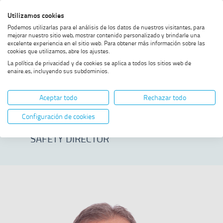
Skip
Skip
Skip
Enable
Utilizamos cookies
Sea
to
to
to
high
Sea
Podemos utilizarlas para el análisis de los datos de nuestros visitantes, para
menu
content
footer
contrast
mejorar nuestro sitio web, mostrar contenido personalizado y brindarle una
excelente experiencia en el sitio web. Para obtener más información sobre las
Home
Jesús Romero Hernandez
SHOW BREADCRUMB TRAIL OPTIONS
cookies que utilizamos, abre los ajustes.
La política de privacidad y de cookies se aplica a todos los sitios web de
enaire.es, incluyendo sus subdominios.
Jesús Romero
Aceptar todo
Rechazar todo
Hernandez
Configuración de cookies
SAFETY DIRECTOR