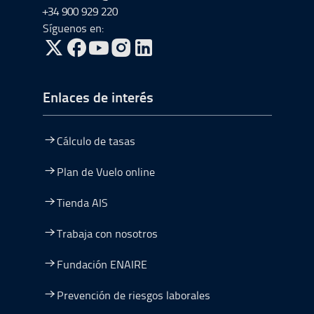
+34 900 929 220
Síguenos en:
ir a Twitter, abre en una nueva ventana
ir a Facebook, abre en una nueva ventana
ir a Youtube, abre en una nueva ventana
ir a Instagram, abre en una nueva vent
Enlaces de interés
Cálculo de tasas
Plan de Vuelo online
Tienda AIS
Trabaja con nosotros
Fundación ENAIRE
Prevención de riesgos laborales