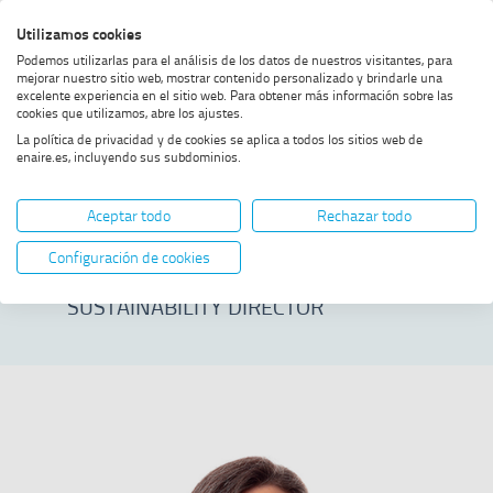
Skip
Skip
Skip
Enable
Utilizamos cookies
Sea
to
to
to
high
Sea
Podemos utilizarlas para el análisis de los datos de nuestros visitantes, para
menu
content
footer
contrast
mejorar nuestro sitio web, mostrar contenido personalizado y brindarle una
excelente experiencia en el sitio web. Para obtener más información sobre las
Home
Estíbaliz Salazar Fernández
SHOW BREADCRUMB TRAIL OPTIONS
cookies que utilizamos, abre los ajustes.
La política de privacidad y de cookies se aplica a todos los sitios web de
enaire.es, incluyendo sus subdominios.
Estíbaliz Salazar
Aceptar todo
Rechazar todo
Fernández
Configuración de cookies
SUSTAINABILITY DIRECTOR