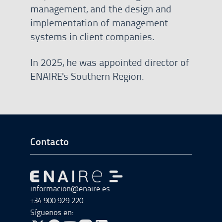
management, and the design and
implementation of management
systems in client companies.
In 2025, he was appointed director of
ENAIRE's Southern Region.
Ir a Inicio del Pie de página
Contacto
Ir a Ir al inicio
informacion@enaire.es
+34 900 929 220
Síguenos en: