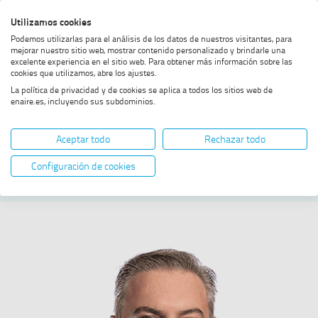
Skip
Skip
Skip
Enable
Utilizamos cookies
Sea
to
to
to
high
Sea
Podemos utilizarlas para el análisis de los datos de nuestros visitantes, para
menu
content
footer
contrast
mejorar nuestro sitio web, mostrar contenido personalizado y brindarle una
excelente experiencia en el sitio web. Para obtener más información sobre las
Home
Óscar Royano Vera
SHOW BREADCRUMB TRAIL OPTIONS
cookies que utilizamos, abre los ajustes.
La política de privacidad y de cookies se aplica a todos los sitios web de
enaire.es, incluyendo sus subdominios.
Óscar Royano Vera
Aceptar todo
Rechazar todo
SOUTH REGION DIRECTOR
Configuración de cookies