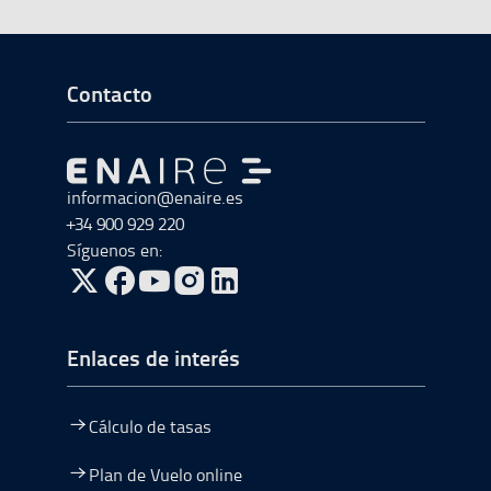
Ir a Inicio del Pie de página
Contacto
Ir a Ir al inicio
informacion@enaire.es
+34 900 929 220
Síguenos en:
ir a Twitter, abre en una nueva ventana
ir a Facebook, abre en una nueva ventana
ir a Youtube, abre en una nueva ventana
ir a Instagram, abre en una nueva vent
Enlaces de interés
Cálculo de tasas
Plan de Vuelo online