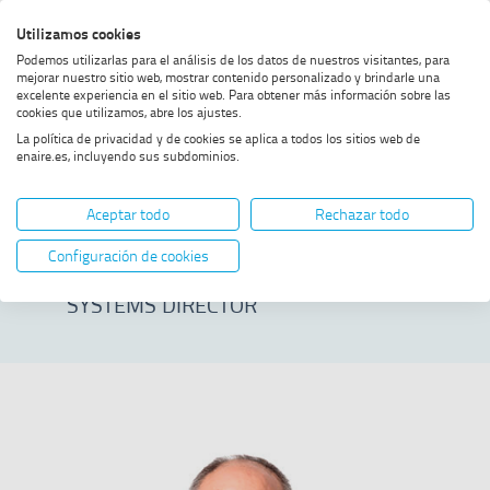
Skip
Skip
Skip
Enable
Utilizamos cookies
Sea
to
to
to
high
Sea
Podemos utilizarlas para el análisis de los datos de nuestros visitantes, para
menu
content
footer
contrast
mejorar nuestro sitio web, mostrar contenido personalizado y brindarle una
excelente experiencia en el sitio web. Para obtener más información sobre las
Home
José Luis Rodríguez Castro
SHOW BREADCRUMB TRAIL OPTIONS
cookies que utilizamos, abre los ajustes.
La política de privacidad y de cookies se aplica a todos los sitios web de
enaire.es, incluyendo sus subdominios.
José Luis
Aceptar todo
Rechazar todo
Rodríguez Castro
Configuración de cookies
SYSTEMS DIRECTOR